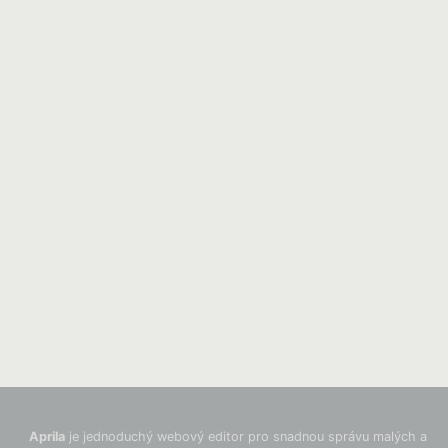
Aprila
je jednoduchý webový editor pro snadnou správu malých a