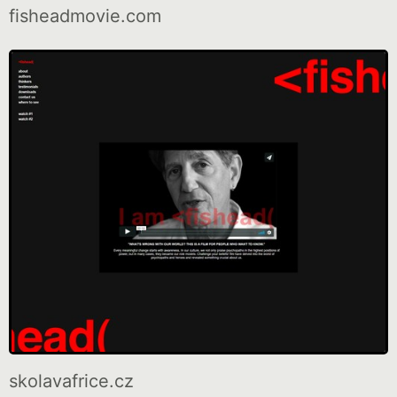
fisheadmovie.com
skolavafrice.cz